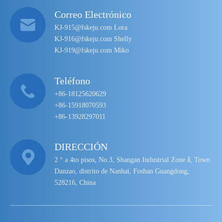
Correo Electrónico
KJ-915@fskeju.com Lora
KJ-916@fskeju.com Shelly
KJ-919@fskeju.com Miko
Teléfono
+86-18125620629
+86-15918070593
+86-13928297011
DIRECCIÓN
2 ° a 4to pisos, No.3, Shangan Industrial Zone ⅱ, Town
Danzao, distrito de Nanhai, Foshan Guangdong,
528216, China